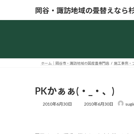
コ
ナ
岡谷・諏訪地域の畳替えなら
ン
ビ
テ
ゲ
ン
ー
ツ
シ
へ
ョ
ス
ン
キ
に
ッ
移
ホーム｜岡谷市・諏訪地域の国産畳専門店
施工事例・
プ
動
PKかぁぁ(・_・、)
最
2010年6月30日
2010年6月30日
sugi
終
更
新
日
時