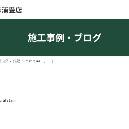
杉浦畳店
施工事例・ブログ
ブログ
日記
PKかぁぁ(・_・、)
uratatami