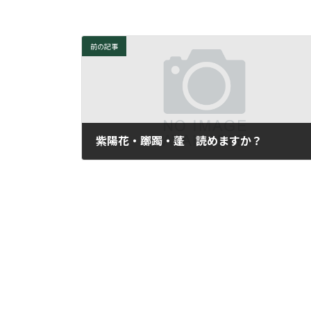
前の記事
紫陽花・躑躅・蓬 読めますか？
2010年6月29日