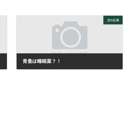
次の記事
青畳は睡眠薬？！
2010年7月2日