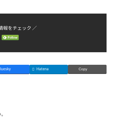
情報をチェック ／
luesky
Hatena
Copy
い。