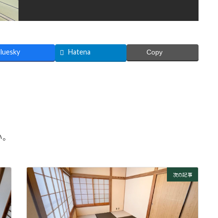
luesky
Hatena
Copy
い。
次の記事