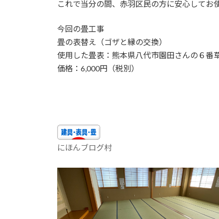
これで当分の間、赤羽区民の方に安心してお
今回の畳工事
畳の表替え（ゴザと縁の交換）
使用した畳表：熊本県八代市園田さんの６番
価格：6,000円（税別）
にほんブログ村