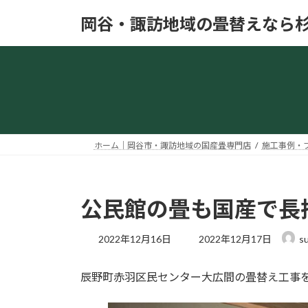
コ
ナ
岡谷・諏訪地域の畳替えなら
ン
ビ
テ
ゲ
ン
ー
ツ
シ
へ
ョ
ス
ン
キ
に
ッ
移
ホーム｜岡谷市・諏訪地域の国産畳専門店
施工事例・
プ
動
公民館の畳も国産で長
最
2022年12月16日
2022年12月17日
su
終
更
辰野町赤羽区民センター大広間の畳替え工事
新
日
時