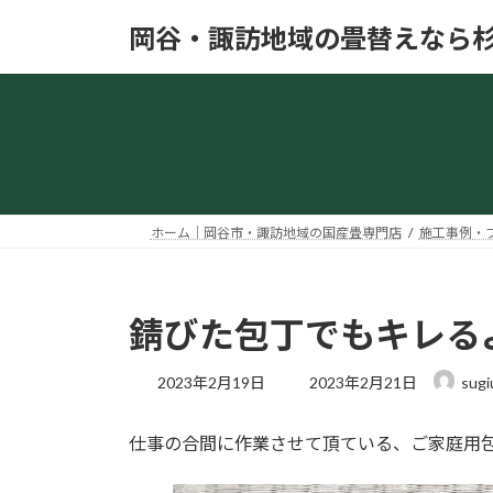
コ
ナ
岡谷・諏訪地域の畳替えなら
ン
ビ
テ
ゲ
ン
ー
ツ
シ
へ
ョ
ス
ン
キ
に
ッ
移
ホーム｜岡谷市・諏訪地域の国産畳専門店
施工事例・
プ
動
錆びた包丁でもキレる
最
2023年2月19日
2023年2月21日
sugi
終
更
仕事の合間に作業させて頂ている、ご家庭用
新
日
時