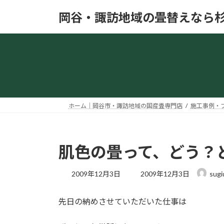
コ
ナ
岡谷・諏訪地域の畳替えなら
ン
ビ
テ
ゲ
ン
ー
ツ
シ
へ
ョ
ス
ン
キ
に
ッ
移
ホーム｜岡谷市・諏訪地域の国産畳専門店
施工事例・
プ
動
肌色の畳って、どう？
最
2009年12月3日
2009年12月3日
sugi
終
更
先日の納めさせていただいた仕事は
新
日
時