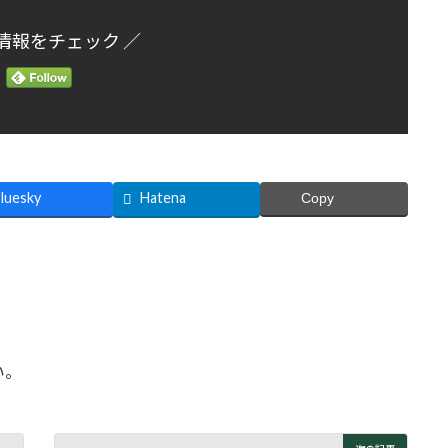
情報をチェック ／
luesky
Hatena
Copy
い。