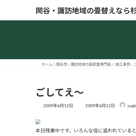
コ
ナ
岡谷・諏訪地域の畳替えなら
ン
ビ
テ
ゲ
ン
ー
ツ
シ
へ
ョ
ス
ン
キ
に
ッ
移
ホーム｜岡谷市・諏訪地域の国産畳専門店
施工事例・
プ
動
ごしてえ～
最
2009年6月12日
2009年6月12日
sugi
終
更
新
日
本日残業中です。いろんな役に追われている
時