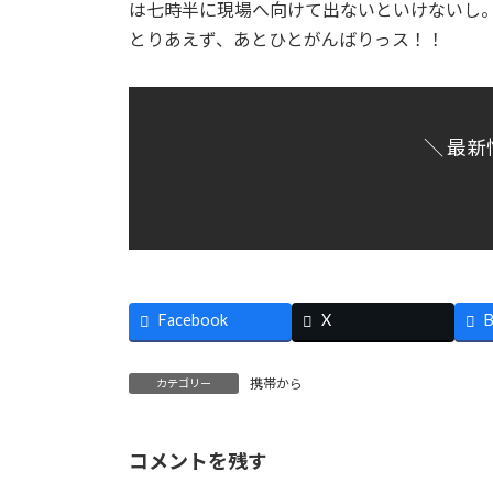
は七時半に現場へ向けて出ないといけないし
:
とりあえず、あとひとがんばりっス！！
＼ 最新
Facebook
X
B
携帯から
カテゴリー
コメントを残す