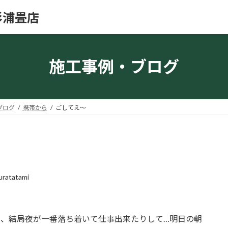
杉浦畳店
施工事例・ブログ
ブログ
携帯から
ごしてえ～
uratatami
と、結局夜が一番落ち着いて仕事出来たりして…明日の朝