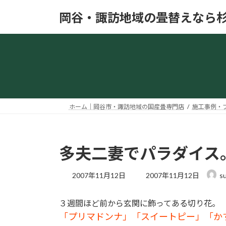
コ
ナ
岡谷・諏訪地域の畳替えなら
ン
ビ
テ
ゲ
ン
ー
ツ
シ
へ
ョ
ス
ン
キ
に
ッ
移
ホーム｜岡谷市・諏訪地域の国産畳専門店
施工事例・
プ
動
多夫二妻でパラダイス
最
2007年11月12日
2007年11月12日
su
終
更
３週間ほど前から玄関に飾ってある切り花。
新
日
「プリマドンナ」「スイートピー」「か
時