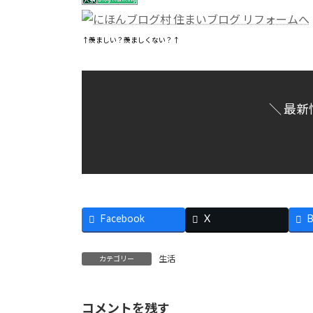
↑羨ましい？羨ましくない？↑
＼ 最新
Facebook
X
B
生活
カテゴリー
コメントを残す