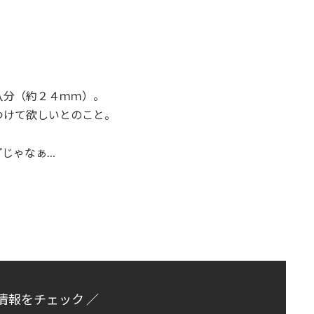
八分（約２４ｍｍ）。
つけて欲しいとのこと。
プじゃなぁ…
情報をチェック ／