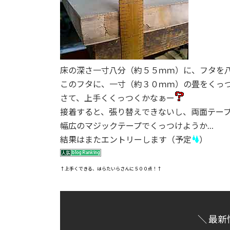
床の深さ一寸八分（約５５ｍｍ）に、フタを
このフタに、一寸（約３０ｍｍ）の畳をくっ
さて、上手くくっつくかなぁー
接着すると、張り替えできないし、両面テー
幅広のマジックテープでくっつけようか…
結果はまたエントリーします（予定
）
↑上手くできる、はらたいらさんに５００点！↑
＼ 最新