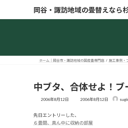
コ
ナ
岡谷・諏訪地域の畳替えなら
ン
ビ
テ
ゲ
ン
ー
ツ
シ
へ
ョ
ス
ン
キ
に
ッ
移
ホーム｜岡谷市・諏訪地域の国産畳専門店
施工事例・
プ
動
中ブタ、合体せよ！ブ
最
2006年8月12日
2006年8月12日
sugi
終
更
先日エントリーした、
新
日
６畳間、真ん中に収納の部屋
時