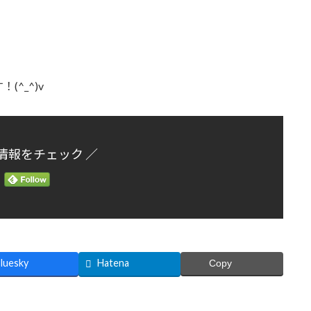
・
^_^)v
情報をチェック ／
luesky
Hatena
Copy