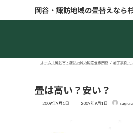
コ
ナ
岡谷・諏訪地域の畳替えなら
ン
ビ
テ
ゲ
ン
ー
ツ
シ
へ
ョ
ス
ン
キ
に
ッ
移
ホーム｜岡谷市・諏訪地域の国産畳専門店
施工事例・
プ
動
畳は高い？安い？
最
2009年9月1日
2009年9月1日
sugiur
終
更
新
日
時