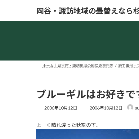
コ
ナ
岡谷・諏訪地域の畳替えなら
ン
ビ
テ
ゲ
ン
ー
ツ
シ
へ
ョ
ス
ン
キ
に
ッ
移
ホーム｜岡谷市・諏訪地域の国産畳専門店
施工事例・
プ
動
ブルーギルはお好きで
最
2006年10月12日
2006年10月12日
su
終
更
よーく晴れ渡った秋空の下、
新
日
時