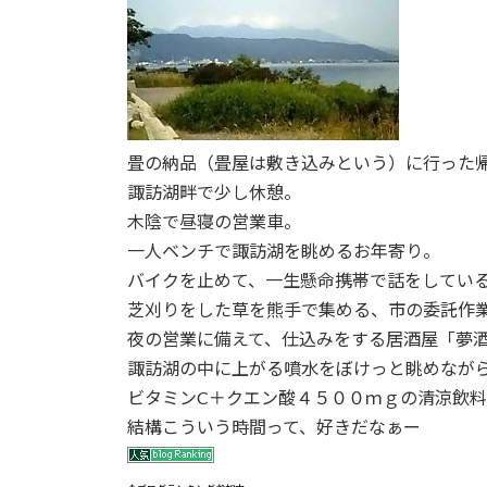
:
畳の納品（畳屋は敷き込みという）に行った
諏訪湖畔で少し休憩。
木陰で昼寝の営業車。
一人ベンチで諏訪湖を眺めるお年寄り。
バイクを止めて、一生懸命携帯で話をしてい
芝刈りをした草を熊手で集める、市の委託作
夜の営業に備えて、仕込みをする居酒屋「夢
諏訪湖の中に上がる噴水をぼけっと眺めなが
ビタミンC＋クエン酸４５００ｍｇの清涼飲
結構こういう時間って、好きだなぁー