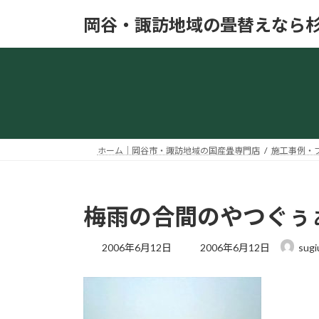
コ
ナ
岡谷・諏訪地域の畳替えなら
ン
ビ
テ
ゲ
ン
ー
ツ
シ
へ
ョ
ス
ン
キ
に
ッ
移
ホーム｜岡谷市・諏訪地域の国産畳専門店
施工事例・
プ
動
梅雨の合間のやつぐぅ
最
2006年6月12日
2006年6月12日
sugi
終
更
新
日
時