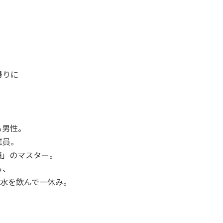
帰りに
る男性。
業員。
酒」のマスター。
ら、
料水を飲んで一休み。