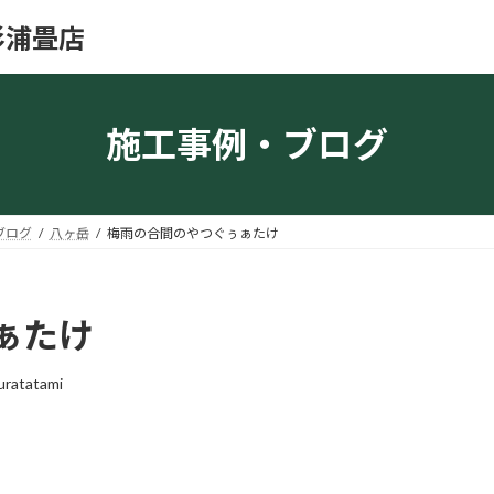
杉浦畳店
施工事例・ブログ
ブログ
八ヶ岳
梅雨の合間のやつぐぅぁたけ
ぁたけ
uratatami