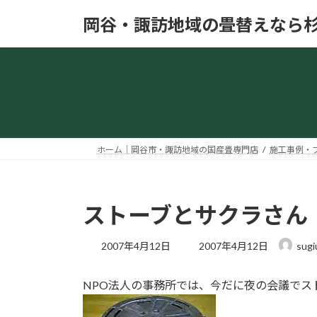
コ
ナ
岡谷・諏訪地域の畳替えなら
ン
ビ
テ
ゲ
ン
ー
ツ
シ
へ
ョ
ス
ン
キ
に
ッ
移
ホーム｜岡谷市・諏訪地域の国産畳専門店
施工事例・
プ
動
ストーブとサクラさん
最
2007年4月12日
2007年4月12日
sugi
終
更
NPO法人の事務所では、今だに夜の会議でス
新
日
時