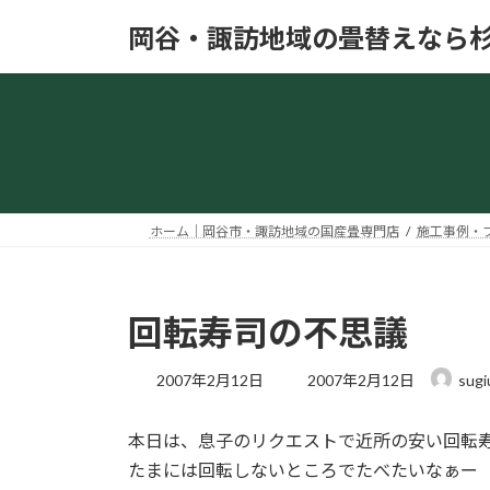
コ
ナ
岡谷・諏訪地域の畳替えなら
ン
ビ
テ
ゲ
ン
ー
ツ
シ
へ
ョ
ス
ン
キ
に
ッ
移
ホーム｜岡谷市・諏訪地域の国産畳専門店
施工事例・
プ
動
回転寿司の不思議
最
2007年2月12日
2007年2月12日
sugi
終
更
本日は、息子のリクエストで近所の安い回転
新
日
たまには回転しないところでたべたいなぁー
時