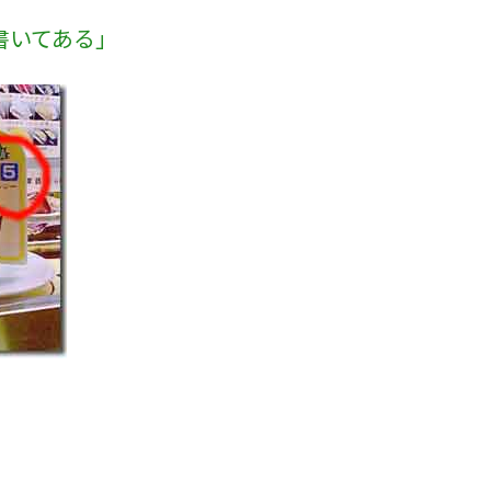
る
書いてある」
。