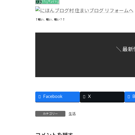
↑眠い、眠い、眠い？↑
＼ 最新
Facebook
X
B
生活
カテゴリー