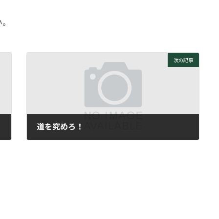
い。
次の記事
道を究めろ！
2007年2月12日