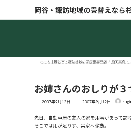
コ
ナ
岡谷・諏訪地域の畳替えなら
ン
ビ
テ
ゲ
ン
ー
ツ
シ
へ
ョ
ス
ン
キ
に
ッ
移
ホーム｜岡谷市・諏訪地域の国産畳専門店
施工事例・
プ
動
お姉さんのおしりが３
最
2007年9月12日
2007年9月12日
sugi
終
更
先日、自動車屋の友人の家を用事があって訪
新
日
そこでは用が足りず、実家へ移動。
時