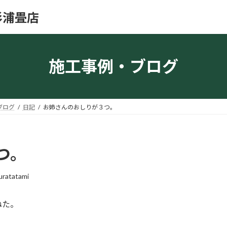
杉浦畳店
施工事例・ブログ
ブログ
日記
お姉さんのおしりが３つ。
つ。
uratatami
ねた。