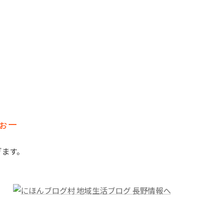
ぉー
ぎます。
。