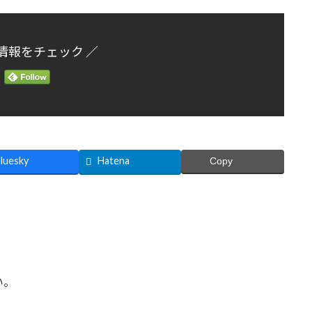
情報をチェック ／
luesky
Hatena
Copy
い。