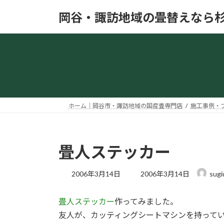
コ
ナ
岡谷・諏訪地域の畳替えなら
ン
ビ
テ
ゲ
ン
ー
ツ
シ
へ
ョ
ス
ン
キ
に
ッ
移
ホーム｜岡谷市・諏訪地域の国産畳専門店
施工事例・
プ
動
畳人ステッカー
最
2006年3月14日
2006年3月14日
sugi
終
更
畳人ステッカー
作ってみました。
新
日
友人が、カッティングシートマシンを持って
時