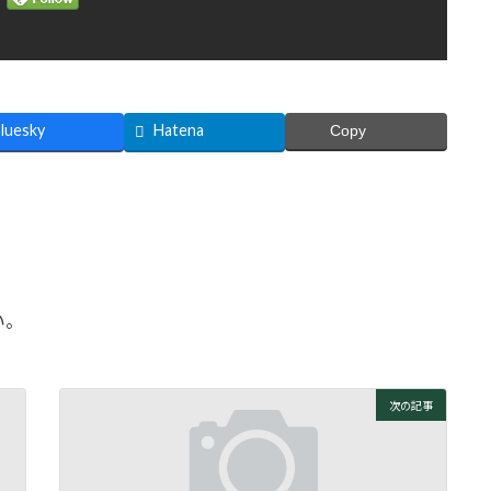
luesky
Hatena
Copy
い。
次の記事