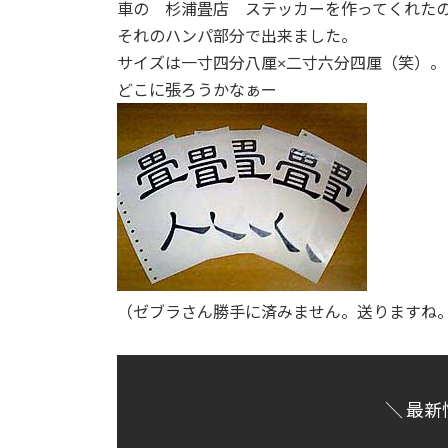
車の 杉浦畳店 ステッカーを作ってくれた
:
それのハンパ部分で出来ました。
サイズは一寸四分八厘×二寸六分四厘（笑）。
どこに張ろうかなぁー
（ゼブラさん勝手に済みません。送りますね
＼ 最新