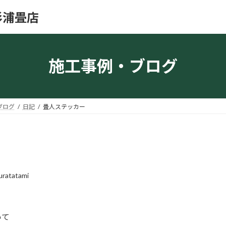
杉浦畳店
施工事例・ブログ
ブログ
日記
畳人ステッカー
uratatami
いて