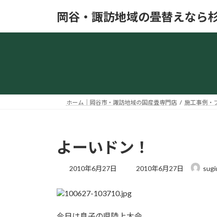
コ
ナ
岡谷・諏訪地域の畳替えなら
ン
ビ
テ
ゲ
ン
ー
ツ
シ
へ
ョ
ス
ン
キ
に
ッ
移
ホーム｜岡谷市・諏訪地域の国産畳専門店
施工事例・
プ
動
よーいドン！
最
2010年6月27日
2010年6月27日
sugi
終
更
新
日
時
今日は息子の県陸上大会。