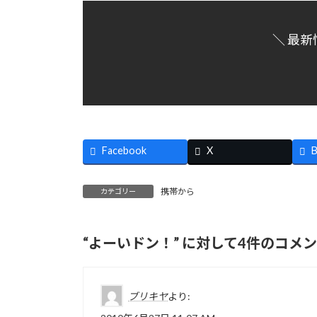
＼ 最新
Facebook
X
B
携帯から
カテゴリー
“
よーいドン！
” に対して4件のコメ
ブリキヤ
より: