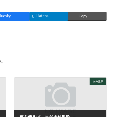
luesky
Hatena
Copy
い。
次の記事
裏を使えば、まだまだ現役。