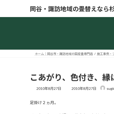
コ
ナ
岡谷・諏訪地域の畳替えなら
ン
ビ
テ
ゲ
ン
ー
ツ
シ
へ
ョ
ス
ン
キ
に
ッ
移
ホーム｜岡谷市・諏訪地域の国産畳専門店
施工事例・
プ
動
こあがり、色付き、縁
最
2010年8月27日
2010年8月27日
sugi
終
更
足掛け２ヵ月。
新
日
時