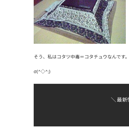
そう、私はコタツ中毒＝コタチュウなんです
σ(^◇^;)
＼ 最新