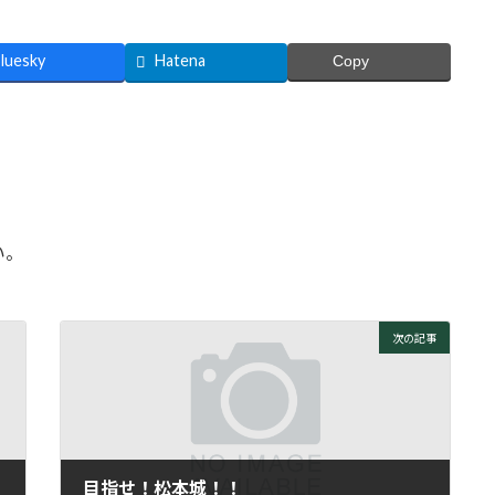
luesky
Hatena
Copy
い。
次の記事
目指せ！松本城！！