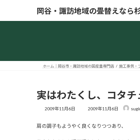
コ
ナ
岡谷・諏訪地域の畳替えなら
ン
ビ
テ
ゲ
ン
ー
ツ
シ
へ
ョ
ス
ン
キ
に
ッ
移
ホーム｜岡谷市・諏訪地域の国産畳専門店
施工事例・
プ
動
実はわたくし、コタチ
最
2009年11月6日
2009年11月6日
sugi
終
更
肩の調子もようやく良くなりつつあり、
新
日
時