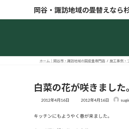
コ
ナ
岡谷・諏訪地域の畳替えなら
ン
ビ
テ
ゲ
ン
ー
ツ
シ
へ
ョ
ス
ン
キ
に
ッ
移
ホーム｜岡谷市・諏訪地域の国産畳専門店
施工事例・
プ
動
白菜の花が咲きました
最
2012年4月16日
2012年4月16日
sugi
終
更
キッチンにもようやく春が来ました。
新
日
時