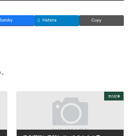
luesky
Hatena
Copy
い。
次の記事