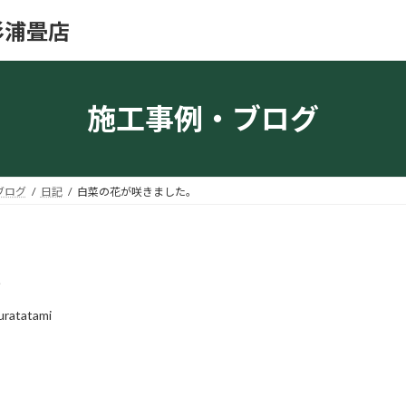
杉浦畳店
施工事例・ブログ
ブログ
日記
白菜の花が咲きました。
。
uratatami