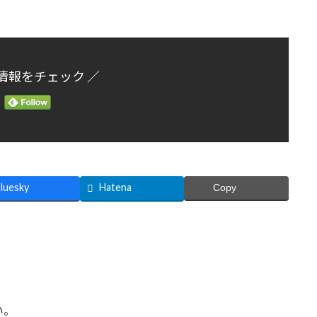
情報をチェック ／
luesky
Hatena
Copy
い。