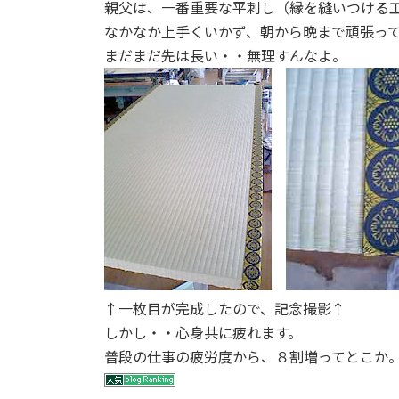
親父は、一番重要な平刺し（縁を縫いつける
:
なかなか上手くいかず、朝から晩まで頑張っ
まだまだ先は長い・・無理すんなよ。
↑一枚目が完成したので、記念撮影↑
しかし・・心身共に疲れます。
普段の仕事の疲労度から、８割増ってとこか