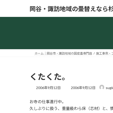
コ
ナ
岡谷・諏訪地域の畳替えなら
ン
ビ
テ
ゲ
ン
ー
ツ
シ
へ
ョ
ス
ン
キ
に
ッ
移
ホーム｜岡谷市・諏訪地域の国産畳専門店
施工事例・
プ
動
くたくた。
最
2006年9月12日
2006年9月12日
sugi
終
更
お寺の仕事進行中。
新
日
久しぶりに扱う、重量級わら床（芯材）と、
時