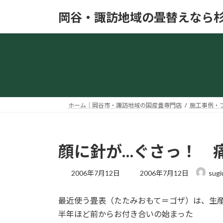
コ
ナ
岡谷・諏訪地域の畳替えなら
ン
ビ
テ
ゲ
ン
ー
ツ
シ
へ
ョ
ス
ン
キ
に
ッ
移
ホーム｜岡谷市・諏訪地域の国産畳専門店
施工事例・
プ
動
顔に針が…ぐさっ！ 
最
2006年7月12日
2006年7月12日
sugi
終
更
最近使う畳表（たたみおもて＝ゴザ）は、生
新
日
半年ほど前からお付き合いの始まった
時