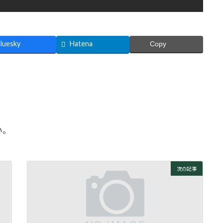
luesky
Hatena
Copy
い。
次の記事