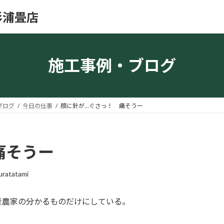
杉浦畳店
施工事例・ブログ
ブログ
今日の仕事
顔に針が…ぐさっ！ 痛そうー
痛そうー
uratatami
産農家の分かるものだけにしている。